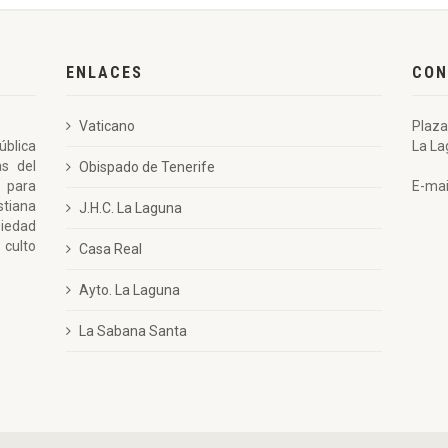
ENLACES
CON
Vaticano
Plaza
ública
La La
as del
Obispado de Tenerife
 para
E-mai
stiana
J.H.C. La Laguna
piedad
 culto
Casa Real
Ayto. La Laguna
La Sabana Santa