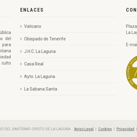
ENLACES
CON
Vaticano
Plaza
ública
La La
as del
Obispado de Tenerife
 para
E-mai
stiana
J.H.C. La Laguna
piedad
 culto
Casa Real
Ayto. La Laguna
La Sabana Santa
ITUD DEL SANTÍSIMO CRISTO DE LA LAGUNA
Aviso Legal
|
Cookies
|
Privacidad