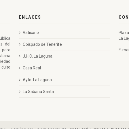
ENLACES
CON
Vaticano
Plaza
ública
La La
as del
Obispado de Tenerife
 para
E-mai
stiana
J.H.C. La Laguna
piedad
 culto
Casa Real
Ayto. La Laguna
La Sabana Santa